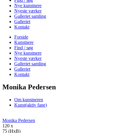
Find / søg
Nye kunstnere
Nyeste værker
Galleriet samling
Galleriet
Kontakt
Forside
Kunstnere
Find / søg
Nye kunstnere
Nyeste værker
Galleriet samling
Galleriet
Kontakt
Monika Pedersen
Om kunstneren
Kunst
(aktiv fane)
Monika Pedersen
120 x
75 (HxB)