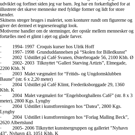
udviklet og forfinet siden jeg var barn. Jeg har en forkærlighed for at
illustrere det skæve menneske med fyldige former og lidt for store
tænder.
Skitsens streger bruges i maleriet, som konturer rundt om figurerne og
giver det dermed et tegneserieagtigt look.
Motiverne handler om de stemninger, der opstår mellem mennesker og
fortælles med et glimt i øjet og glade farver.
· 1994- 1997 Croquis kurser hos Ulrik Hoff
· 1997- 1998 Grunduddannelsen på “Skolen for Billedkunst”
· 2002 Udstillet på Café Svanen, Østerbrogade 56, 2100 Kbh. Ø
· 2002- 2003 Tilknyttet “Galleri Starving Artizts”, Elmegade,
2200 Kbh. N
· 2003 Malet vægmaleri for “Fritids- og Ungdomsklubben
Baune” (str. 6 x 2,20 meter)
· 2004 Udstillet på Café Klimt, Frederiksborggade 29, 1360
Kbh. K
· 2004 Malet vægmaleri for “Engelsborghallens Café” (str. 8 x 3
meter), 2800 Kgs. Lyngby
· 2004 Udstillet i kunstforeningen hos “Datea”, 2800 Kgs.
Lyngby
· 2004 Udstillet i kunstforeningen hos “Forlag Malling Beck”,
2620 Albertslund
· 2005- 2006 Tilknyttet kunstnergruppen og galleriet "Nyhavn
43", Nyhavn 43, 1051 Kbh. K