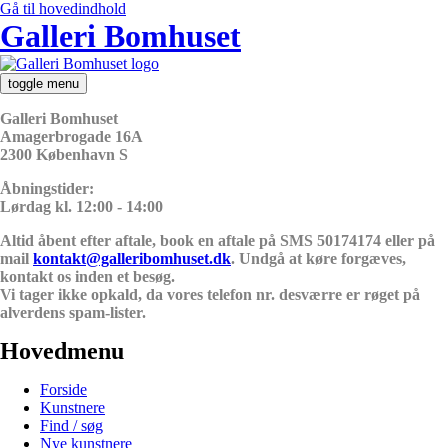
Gå til hovedindhold
Galleri Bomhuset
toggle menu
Galleri Bomhuset
Amagerbrogade 16A
2300 København S
Åbningstider:
Lørdag kl. 12:00 - 14:00
Altid åbent efter aftale, book en aftale på SMS 50174174 eller på
mail
kontakt@galleribomhuset.dk
. Undgå at køre forgæves,
kontakt os inden et besøg.
Vi tager ikke opkald, da vores telefon nr. desværre er røget på
alverdens spam-lister.
Hovedmenu
Forside
Kunstnere
Find / søg
Nye kunstnere