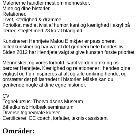
Malerierne handler mest om mennesker.
Mine og dine historier.
Relationer.
Livet, kærlighed & drømme.
Fortolket med et tvist af humor, kant og kærlighed i akryl på
lærred strejfet med 23 karat bladguld.
Kunstneren Henrijete Malou Elmkjær er passioneret
billedkunstner og har været det gennem hele hendes liv.
Siden 2012 har Henrijete valgt at give kunsten første prioritet.
Mennesker, og vores forhold, samt verden omkring os
berører Henrijete. Kærlighed og relationer er i hendes øjne
vigtigst og hun inspireres af alt og alle omkring hende, og
omsætter det på lærredet til historier. Måske kan du
genkende nogle af dine egne historier.
CV
Tegnekursus: Thorvaldsens Museum
Billedkunst: Holbæk seminarium
Diverse tegne/male kurser
Certificeret ICC coach, forfatter, teknisk assistent
Områder: