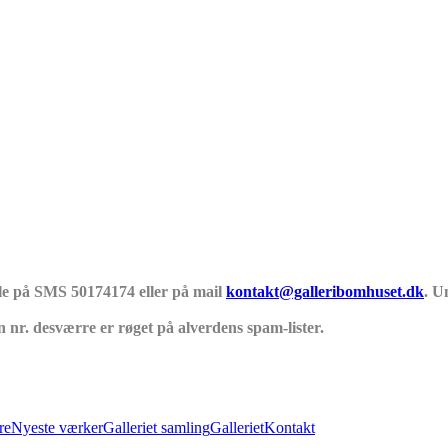
tale på SMS 50174174 eller på mail
kontakt@galleribomhuset.dk
. U
n nr. desværre er røget på alverdens spam-lister.
re
Nyeste værker
Galleriet samling
Galleriet
Kontakt