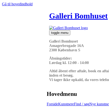
Gå til hovedindhold
Galleri Bomhuset
toggle menu
Galleri Bomhuset
Amagerbrogade 16A
2300 København S
Åbningstider:
Lørdag kl. 12:00 - 14:00
Altid åbent efter aftale, book en af
inden et besøg.
Vi tager ikke opkald, da vores telefo
Hovedmenu
Forside
Kunstnere
Find / søg
Nye kunstne