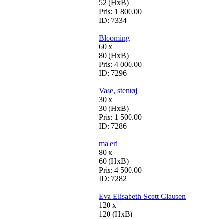
52 (HxB)
Pris:
1 800.00
ID:
7334
Blooming
60 x
80 (HxB)
Pris:
4 000.00
ID:
7296
Vase, stentøj
30 x
30 (HxB)
Pris:
1 500.00
ID:
7286
maleri
80 x
60 (HxB)
Pris:
4 500.00
ID:
7282
Eva Elisabeth Scott Clausen
120 x
120 (HxB)