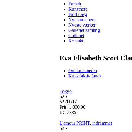
Forside
Kunstnere
Find / søg
Nye kunstnere
Nyeste værker
Galleriet samling
Galleriet
Kontakt
Eva Elisabeth Scott Cla
Om kunstneren
Kunst
(aktiv fane)
Tokyo
52 x
52 (HxB)
Pris:
1 800.00
ID:
7335
L'amour PRINT, indrammet
52 x