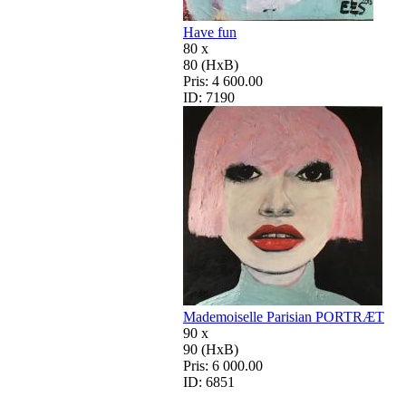
Have fun
80 x
80 (HxB)
Pris:
4 600.00
ID:
7190
Mademoiselle Parisian PORTRÆT
90 x
90 (HxB)
Pris:
6 000.00
ID:
6851