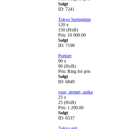
Solgt
ID:
7241
Tokyo Springtime
120 x
150 (HxB)
Pris:
10 000.00
Solgt
ID:
7198
Portræt
90 x
90 (HxB)
Pris:
Ring for pris
Solgt
ID:
6849
vase, stentøj, unika
25 x
25 (HxB)
Pris:
1 200.00
Solgt
ID:
6537
Tokyo girl