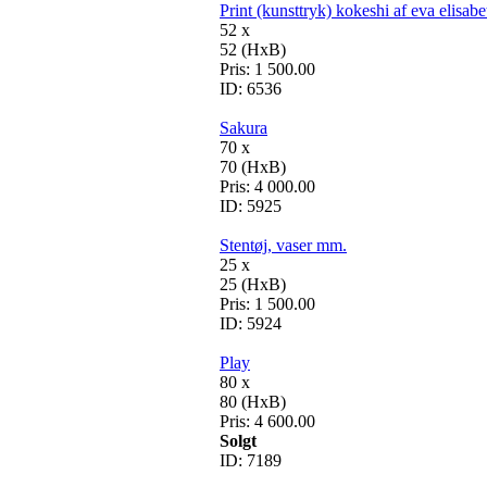
Print (kunsttryk) kokeshi af eva elisabe
52 x
52 (HxB)
Pris:
1 500.00
ID:
6536
Sakura
70 x
70 (HxB)
Pris:
4 000.00
ID:
5925
Stentøj, vaser mm.
25 x
25 (HxB)
Pris:
1 500.00
ID:
5924
Play
80 x
80 (HxB)
Pris:
4 600.00
Solgt
ID:
7189