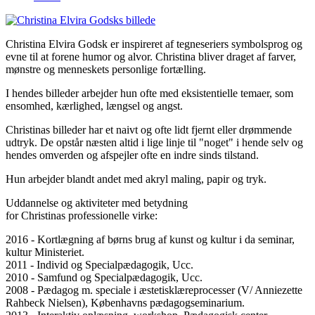
Christina Elvira Godsk er inspireret af tegneseriers symbolsprog og
evne til at forene humor og alvor. Christina bliver draget af farver,
mønstre og menneskets personlige fortælling.
I hendes billeder arbejder hun ofte med eksistentielle temaer, som
ensomhed, kærlighed, længsel og angst.
Christinas billeder har et naivt og ofte lidt fjernt eller drømmende
udtryk. De opstår næsten altid i lige linje til "noget" i hende selv og
hendes omverden og afspejler ofte en indre sinds tilstand.
Hun arbejder blandt andet med akryl maling, papir og tryk.
Uddannelse og aktiviteter med betydning
for Christinas professionelle virke:
2016 - Kortlægning af børns brug af kunst og kultur i da seminar,
kultur Ministeriet.
2011 - Individ og Specialpædagogik, Ucc.
2010 - Samfund og Specialpædagogik, Ucc.
2008 - Pædagog m. speciale i æstetisklæreprocesser (V/ Anniezette
Rahbeck Nielsen), Københavns pædagogseminarium.