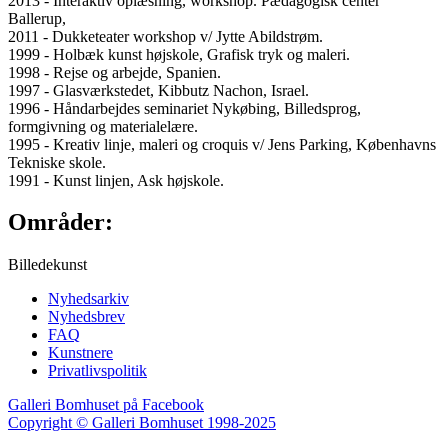
2013 - Interaktiv oplæsning, workshop. Pædagogisk center
Ballerup,
2011 - Dukketeater workshop v/ Jytte Abildstrøm.
1999 - Holbæk kunst højskole, Grafisk tryk og maleri.
1998 - Rejse og arbejde, Spanien.
1997 - Glasværkstedet, Kibbutz Nachon, Israel.
1996 - Håndarbejdes seminariet Nykøbing, Billedsprog,
formgivning og materialelære.
1995 - Kreativ linje, maleri og croquis v/ Jens Parking, Københavns
Tekniske skole.
1991 - Kunst linjen, Ask højskole.
Områder:
Billedekunst
Nyhedsarkiv
Nyhedsbrev
FAQ
Kunstnere
Privatlivspolitik
Galleri Bomhuset på Facebook
Copyright © Galleri Bomhuset 1998-2025