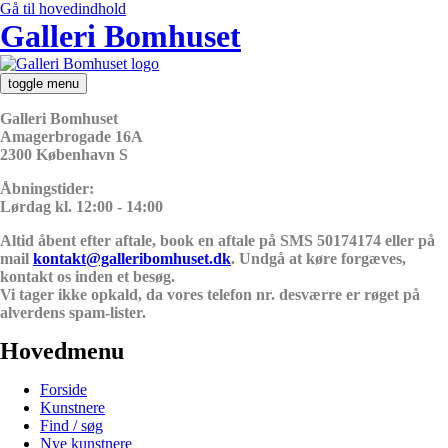
Gå til hovedindhold
Galleri Bomhuset
toggle menu
Galleri Bomhuset
Amagerbrogade 16A
2300 København S
Åbningstider:
Lørdag kl. 12:00 - 14:00
Altid åbent efter aftale, book en aftale på SMS 50174174 eller på
mail
kontakt@galleribomhuset.dk
. Undgå at køre forgæves,
kontakt os inden et besøg.
Vi tager ikke opkald, da vores telefon nr. desværre er røget på
alverdens spam-lister.
Hovedmenu
Forside
Kunstnere
Find / søg
Nye kunstnere