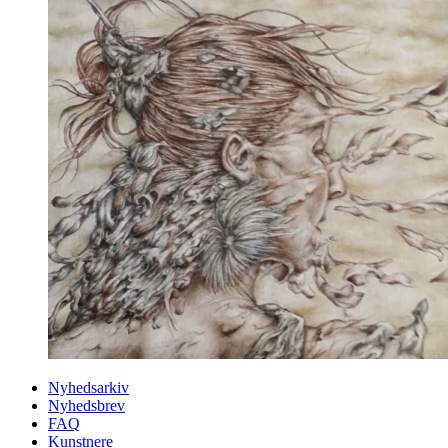
Nyhedsarkiv
Nyhedsbrev
FAQ
Kunstnere