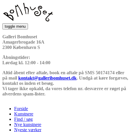
Gå til hovedindhold
Galleri
Bomhuset
toggle menu
Galleri Bomhuset
Amagerbrogade 16A
2300 København S
Åbningstider:
Lørdag kl. 12:00 - 14:00
Altid åbent efter aftale, book en aftale på SMS 50174174 eller
på mail
kontakt@galleribomhuset.dk
. Undgå at køre forgæves,
kontakt os inden et besøg.
Vi tager ikke opkald, da vores telefon nr. desværre er røget på
alverdens spam-lister.
Forside
Kunstnere
Hovedmenu
Find / søg
Nye kunstnere
Nyeste værker